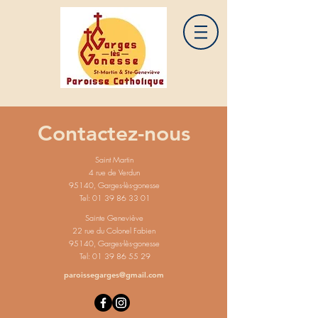
Contactez-nous
Saint Martin
4 rue de Verdun
95140, Garges-lès-gonesse
Tel:
01 39 86 33 01
Sainte Geneviève
22 rue du Colonel Fabien
95140, Garges-lès-gonesse
Tel:
01 39 86 55 29
paroissegarges@gmail.com