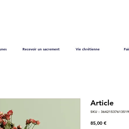
unes
Recevoir un sacrement
Vie chrétienne
Fai
Article
SKU : 3642153761351
Prix
85,00 €