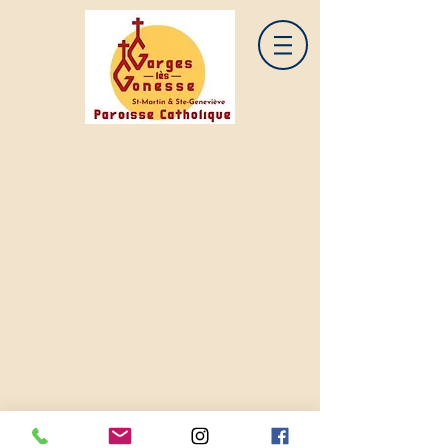
Penser à mettre en place une MEP
ainsi qu'un bouton renvoyant vers
la page ACEL dédiée (APS
20240513 0131)